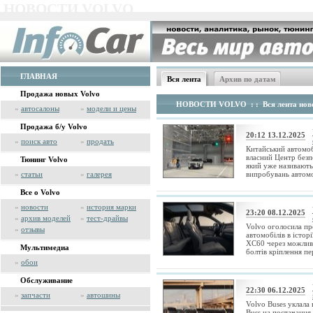
НОВОСТИ VOLVO
ГЛАВНАЯ
Вся лента
Архив по датам
Продажа новых Volvo
НОВОСТИ VOLVO
: : Вся лента нов
»
автосалоны
»
модели и цены
Продажа б/у Volvo
20:12 13.12.2025
»
поиск авто
»
продать
Китайський автомоб
власний Центр безп
Тюнинг Volvo
який уже називають
»
статьи
»
галерея
випробувань автомоб
Все о Volvo
»
новости
»
история марки
23:20 08.12.2025
»
архив моделей
»
тест-драйвы
Volvo оголосила пр
»
отзывы
автомобілів в істор
XC60 через можливі
Мультимедиа
болтів кріплення пер
»
обои
Обслуживание
22:30 06.12.2025
»
запчасти
»
автошины
Volvo Buses уклала
Buss на постачання