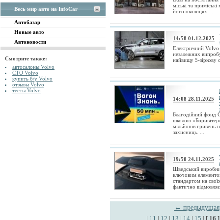
міські та приміські
Весь мир авто на InfoCar
його околицях. ...
Автобазар
Новые авто
14:58 01.12.2025
Автоновости
Електричний Volvo
незалежних випроб
Смотрите также:
найвищу 5-зіркову оц
автосалоны Volvo
СТО Volvo
купить б/у Volvo
отзывы Volvo
тесты Volvo
14:08 28.11.2025
Благодійний фонд С
школою «Боривітер
мільйонів гривень н
захисниць. ...
19:50 24.11.2025
Шведський виробник
ключовим елементо
стандартом на свої
фактично відмовляєть
← предыдущая
...
|
11
|
12
|
13
|
14
|
15
|
[ 16 ]