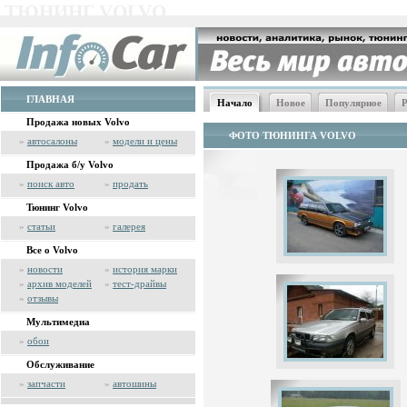
ТЮНИНГ VOLVO
ГЛАВНАЯ
Начало
Новое
Популярное
Р
Продажа новых Volvo
ФОТО ТЮНИНГА VOLVO
»
автосалоны
»
модели и цены
Продажа б/у Volvo
»
поиск авто
»
продать
Тюнинг Volvo
»
статьи
»
галерея
Все о Volvo
»
новости
»
история марки
»
архив моделей
»
тест-драйвы
»
отзывы
Мультимедиа
»
обои
Обслуживание
»
запчасти
»
автошины