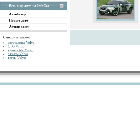
Весь мир авто на InfoCar
Автобазар
Новые авто
Автоновости
Смотрите также:
автосалоны Volvo
СТО Volvo
купить б/у Volvo
отзывы Volvo
тесты Volvo