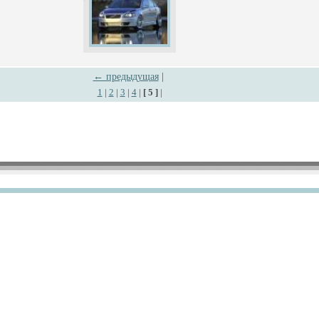
← предыдущая
|
1
|
2
|
3
|
4
|
[ 5 ]
|