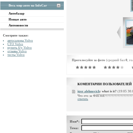
Весь мир авто на InfoCar
Автобазар
Новые авто
Автоновости
Смотрите также:
автосалоны Volvo
СТО Volvo
купить б/у Volvo
отзывы Volvo
тесты Volvo
Проголосуйте за фото
(средний бал
0
, г
КОМЕНТАРИИ ПОЛЬЗОВАТЕЛЕЙ
igor alehnovich
:
what is it?
(19:05 30.
Что ето за ФИГНЯ????????????????????
ответить
Имя*:
Тема: