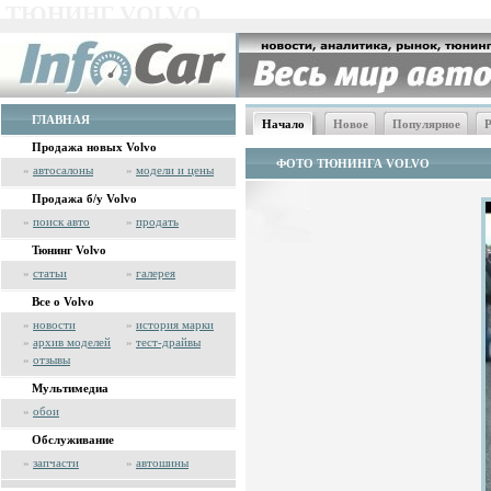
ТЮНИНГ VOLVO
ГЛАВНАЯ
Начало
Новое
Популярное
Р
Продажа новых Volvo
ФОТО ТЮНИНГА VOLVO
»
автосалоны
»
модели и цены
Продажа б/у Volvo
»
поиск авто
»
продать
Тюнинг Volvo
»
статьи
»
галерея
Все о Volvo
»
новости
»
история марки
»
архив моделей
»
тест-драйвы
»
отзывы
Мультимедиа
»
обои
Обслуживание
»
запчасти
»
автошины