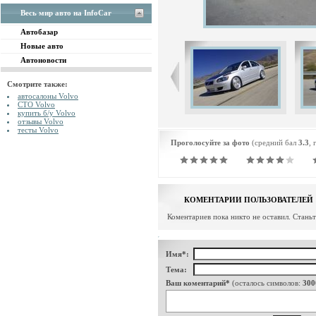
Весь мир авто на InfoCar
Автобазар
Новые авто
Автоновости
Смотрите также:
автосалоны Volvo
СТО Volvo
купить б/у Volvo
отзывы Volvo
тесты Volvo
Проголосуйте за фото
(средний бал
3.3
, 
КОМЕНТАРИИ ПОЛЬЗОВАТЕЛЕЙ
Коментариев пока никто не оставил. Стань
Имя*:
Тема:
Ваш коментарий*
(осталось символов:
300