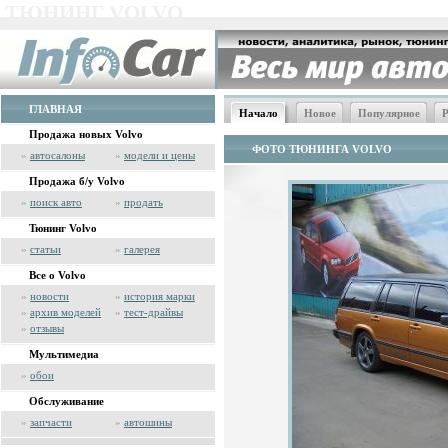
ТЮНИНГ VOLVO
ГЛАВНАЯ
Начало
Новое
Популярное
Р
Продажа новых Volvo
ФОТО ТЮНИНГА VOLVO
»
автосалоны
»
модели и цены
Продажа б/у Volvo
»
поиск авто
»
продать
Тюнинг Volvo
»
статьи
»
галерея
Все о Volvo
»
новости
»
история марки
»
архив моделей
»
тест-драйвы
»
отзывы
Мультимедиа
»
обои
Обслуживание
»
запчасти
»
автошины