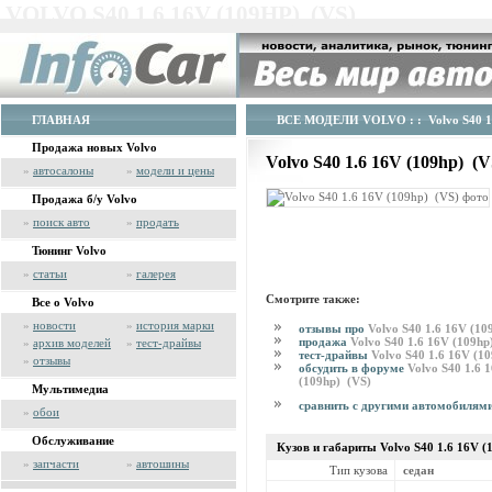
VOLVO S40 1.6 16V (109HP) (VS)
ГЛАВНАЯ
ВСЕ МОДЕЛИ VOLVO
: : Volvo S40 
Продажа новых Volvo
Volvo S40 1.6 16V (109hp) (
»
автосалоны
»
модели и цены
Продажа б/у Volvo
»
поиск авто
»
продать
Тюнинг Volvo
»
статьи
»
галерея
Смотрите также:
Все о Volvo
»
новости
»
история марки
отзывы про
Volvo S40 1.6 16V (10
продажа
Volvo S40 1.6 16V (109hp
»
архив моделей
»
тест-драйвы
тест-драйвы
Volvo S40 1.6 16V (1
»
отзывы
обсудить в форуме
Volvo S40 1.6 
(109hp) (VS)
Мультимедиа
сравнить с другими автомобилям
»
обои
Обслуживание
Кузов и габариты Volvo
S40 1.6 16V (
»
запчасти
»
автошины
Тип кузова
седан