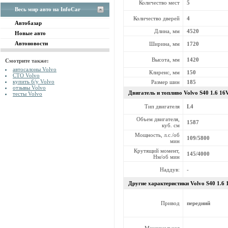
Количество мест
5
Весь мир авто на InfoCar
Количество дверей
4
Автобазар
Длина, мм
4520
Новые авто
Автоновости
Ширина, мм
1720
Высота, мм
1420
Смотрите также:
автосалоны Volvo
Клиренс, мм
150
СТО Volvo
купить б/у Volvo
Размер шин
185
отзывы Volvo
Двигатель и топливо Volvo
S40 1.6 16
тесты Volvo
Тип двигателя
L4
Объем двигателя,
1587
куб. см
Мощность, л.с./об
109/5800
мин
Крутящий момент,
145/4000
Нм/об мин
Наддув:
-
Другие характеристики Volvo
S40 1.6 
Привод
передний
Максимальная