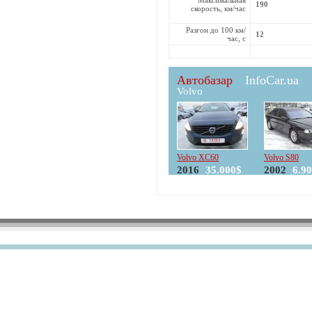
190
скорость, км/час
Разгон до 100 км/
12
час, с
Автобазар
InfoCar.ua
Volvo
Volvo XC60
Volvo S80
2016
35.000$
2002
6.9