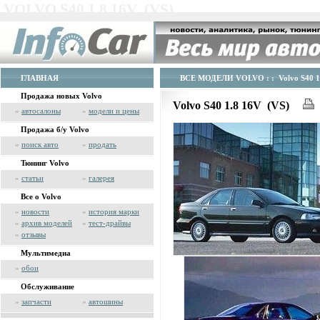
VOLVO S40 1.8 16V (VS)
ГЛАВНАЯ
ВСЕ МОДЕЛИ VOLVO
: : Volvo S40 
Продажа новых Volvo
Volvo S40 1.8 16V (VS)
»
автосалоны
»
модели и цены
Продажа б/у Volvo
»
поиск авто
»
продать
Тюнинг Volvo
»
статьи
»
галерея
Все о Volvo
»
новости
»
история марки
»
архив моделей
»
тест-драйвы
»
отзывы
Мультимедиа
»
обои
Обслуживание
»
запчасти
»
автошины