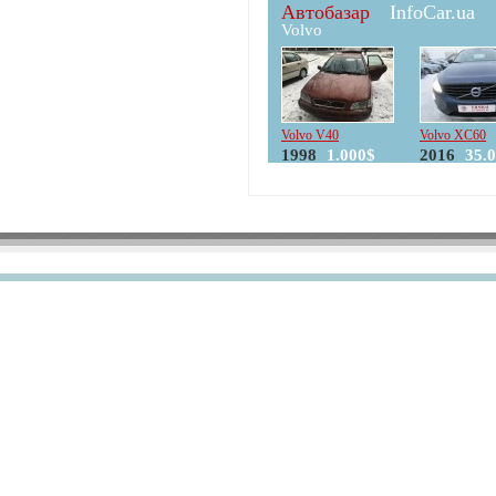
Автобазар
InfoCar.ua
Volvo
Volvo V40
Volvo XC60
1998
1.000$
2016
35.