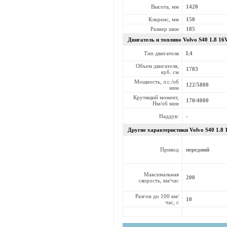
Высота, мм
1420
Клиренс, мм
150
Размер шин
185
Двигатель и топливо Volvo
S40 1.8 16
Тип двигателя
L4
Объем двигателя,
1783
куб. см
Мощность, л.с./об
122/5800
мин
Крутящий момент,
170/4000
Нм/об мин
Наддув:
-
Другие характеристики Volvo
S40 1.8
Привод
передний
Максимальная
200
скорость, км/час
Разгон до 100 км/
10
час, с