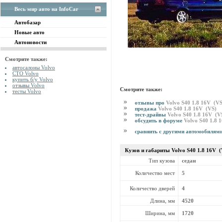
Весь мир авто на InfoCar
Автобазар
Новые авто
Автоновости
Смотрите также:
автосалоны Volvo
СТО Volvo
купить б/у Volvo
отзывы Volvo
Смотрите также:
тесты Volvo
отзывы про
Volvo S40 1.8 16V (VS
продажа
Volvo S40 1.8 16V (VS)
тест-драйвы
Volvo S40 1.8 16V (V
обсудить в форуме
Volvo S40 1.8 
сравнить с другими автомобилям
Кузов и габариты Volvo
S40 1.8 16V (
Тип кузова
седан
Количество мест
5
Количество дверей
4
Длина, мм
4520
Ширина, мм
1720