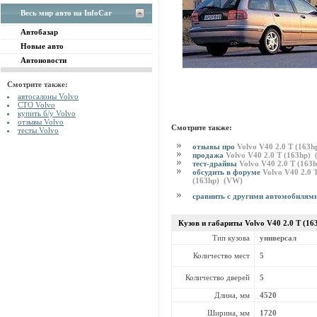
Весь мир авто на InfoCar
Автобазар
Новые авто
Автоновости
Смотрите также:
автосалоны Volvo
СТО Volvo
купить б/у Volvo
отзывы Volvo
Смотрите также:
тесты Volvo
отзывы про
Volvo V40 2.0 T (163
продажа
Volvo V40 2.0 T (163hp)
тест-драйвы
Volvo V40 2.0 T (163
обсудить в форуме
Volvo V40 2.0 
(163hp) (VW)
сравнить с другими автомобилям
Кузов и габариты Volvo
V40 2.0 T (1
Тип кузова
универсал
Количество мест
5
Количество дверей
5
Длина, мм
4520
Ширина, мм
1720