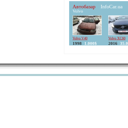
Автобазар
InfoCar.ua
Volvo
Volvo V40
Volvo XC60
1998
1.000$
2016
35.