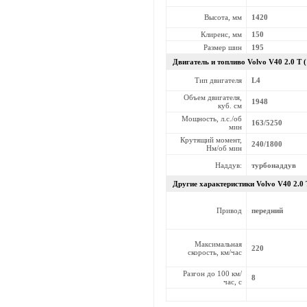
Высота, мм
1420
Клиренс, мм
150
Размер шин
195
Двигатель и топливо Volvo
V40 2.0 T 
Тип двигателя
L4
Объем двигателя,
1948
куб. см
Мощность, л.с./об
163/5250
мин
Крутящий момент,
240/1800
Нм/об мин
Наддув:
турбонаддув
Другие характеристики Volvo
V40 2.0
Привод
передний
Максимальная
220
скорость, км/час
Разгон до 100 км/
8
час, с