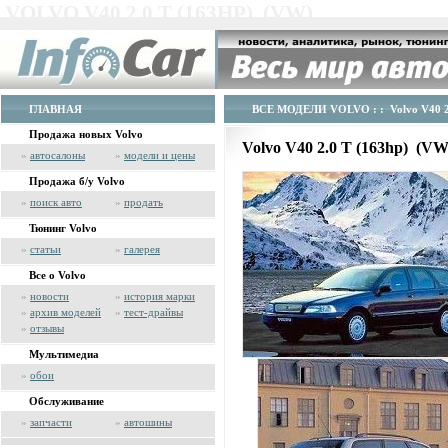
VOLVO V40 2.0 T (163HP) (VW)
ГЛАВНАЯ
ВСЕ МОДЕЛИ VOLVO
: : Volvo V40 
Продажа новых Volvo
Volvo V40 2.0 T (163hp) (V
»
автосалоны
»
модели и цены
Продажа б/у Volvo
»
поиск авто
»
продать
Тюнинг Volvo
»
статьи
»
галерея
Все о Volvo
»
новости
»
история марки
»
архив моделей
»
тест-драйвы
»
отзывы
Мультимедиа
»
обои
Обслуживание
»
запчасти
»
автошины