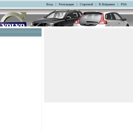
Вход
|
Регистрация
|
Стартовой
|
В Избранное
|
PDA