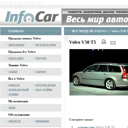
VOLVO V50 T5
ГЛАВНАЯ
ВСЕ МОДЕЛИ VOLVO
: : Volvo V50 
Продажа новых Volvo
Volvo V50 T5
»
автосалоны
»
модели и цены
Продажа б/у Volvo
»
поиск авто
»
продать
Тюнинг Volvo
»
статьи
»
галерея
Все о Volvo
»
новости
»
история марки
»
архив моделей
»
тест-драйвы
»
отзывы
Мультимедиа
»
обои
Обслуживание
Смотрите также:
»
запчасти
»
автошины
отзывы про
Volvo V50 T5