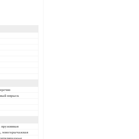
перечно
нный впрыск
я пружинная
я, многорычажная
вентилируемые