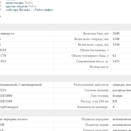
новости про
Volvo
другие модели
Volvo
сайт про Вольво - «Volvo-инфо»
и
универсал
Колесная база, мм
2640
5
Колея колес спереди, мм
1548
5
Колея колес сзади, мм
1544
4514
Объем багажника, л
1770
Объем топливного бака, л
62
1452
Снаряженная масса, кг
1425
Полная масса
бензиновый, 5-цилиндровый
Расположение двигателя
спереди, по
2521
Система питания
распределе
220/5000
Тип топлива
бензин
320/1500
Расход, л на 100 км
8.8
турбонаддув
Клапанов на цилиндр:
4
на передние колеса
Подвеска передняя
независима
240
Подвеска задняя
независима
6.9
Тормоза передние
дисковые, 