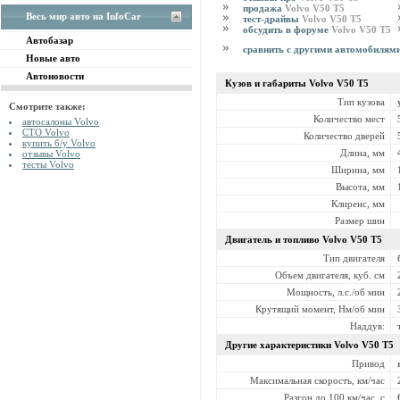
продажа
Volvo V50 T5
Весь мир авто на InfoCar
тест-драйвы
Volvo V50 T5
обсудить в форуме
Volvo V50 T5
Автобазар
сравнить с другими автомобилям
Новые авто
Автоновости
Кузов и габариты Volvo
V50 T5
Тип кузова
Смотрите также:
Количество мест
автосалоны Volvo
СТО Volvo
Количество дверей
купить б/у Volvo
Длина, мм
отзывы Volvo
тесты Volvo
Ширина, мм
Высота, мм
Клиренс, мм
Размер шин
Двигатель и топливо Volvo
V50 T5
Тип двигателя
Объем двигателя, куб. см
Мощность, л.с./об мин
Крутящий момент, Нм/об мин
Наддув:
Другие характеристики Volvo
V50 T5
Привод
Максимальная скорость, км/час
Разгон до 100 км/час, с