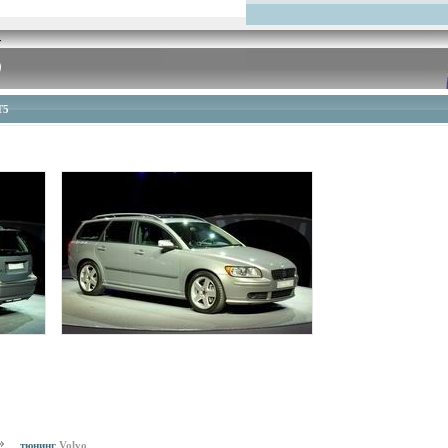
T5
тюнинг
Volvo