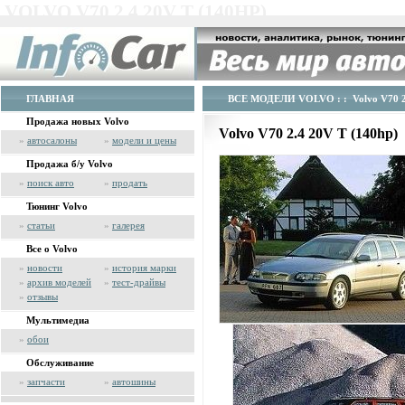
VOLVO V70 2.4 20V T (140HP)
ГЛАВНАЯ
ВСЕ МОДЕЛИ VOLVO
: : Volvo V70 
Продажа новых Volvo
Volvo V70 2.4 20V T (140hp)
»
автосалоны
»
модели и цены
Продажа б/у Volvo
»
поиск авто
»
продать
Тюнинг Volvo
»
статьи
»
галерея
Все о Volvo
»
новости
»
история марки
»
архив моделей
»
тест-драйвы
»
отзывы
Мультимедиа
»
обои
Обслуживание
»
запчасти
»
автошины