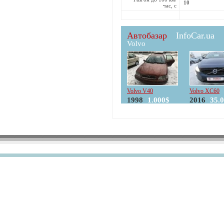
10
час, с
Автобазар
InfoCar.ua
Volvo
Volvo V40
Volvo XC60
1998
1.000$
2016
35.