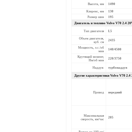
Высота, мм
1490
Клиренс, мм
130
Размер шин
195
Двигатель и топливо Volvo
V70 2.4 20
Тип двигателя
L5
Объем двигателя,
2435
куб. см
Мощность, л.с./об
140/4500
мин
Крутящий момент,
220/3750
Нм/об мин
Наддув:
турбонаддув
Другие характеристики Volvo
V70 2.4
Привод
передний
Максимальная
205
скорость, км/час
Разгон до 100 км/