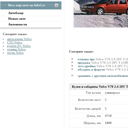
Весь мир авто на InfoCar
Автобазар
Новые авто
Автоновости
Смотрите также:
автосалоны Volvo
СТО Volvo
купить б/у Volvo
отзывы Volvo
Смотрите также:
тесты Volvo
отзывы про
Volvo V70 2.4 20V T 
продажа
Volvo V70 2.4 20V T (14
тест-драйвы
Volvo V70 2.4 20V T 
обсудить в форуме
Volvo V70 2.4 
сравнить с другими автомобилям
Кузов и габариты Volvo
V70 2.4 20V 
Тип кузова
универсал
Количество мест
5
Количество дверей
5
Длина, мм
4710
Ширина, мм
1800