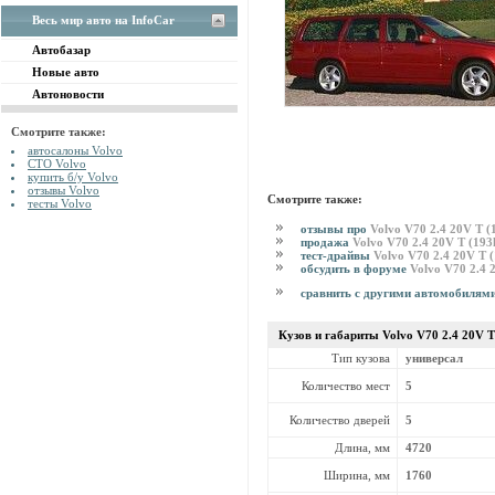
Весь мир авто на InfoCar
Автобазар
Новые авто
Автоновости
Смотрите также:
автосалоны Volvo
СТО Volvo
купить б/у Volvo
отзывы Volvo
Смотрите также:
тесты Volvo
отзывы про
Volvo V70 2.4 20V T 
продажа
Volvo V70 2.4 20V T (19
тест-драйвы
Volvo V70 2.4 20V T 
обсудить в форуме
Volvo V70 2.4 
сравнить с другими автомобилям
Кузов и габариты Volvo
V70 2.4 20V 
Тип кузова
универсал
Количество мест
5
Количество дверей
5
Длина, мм
4720
Ширина, мм
1760