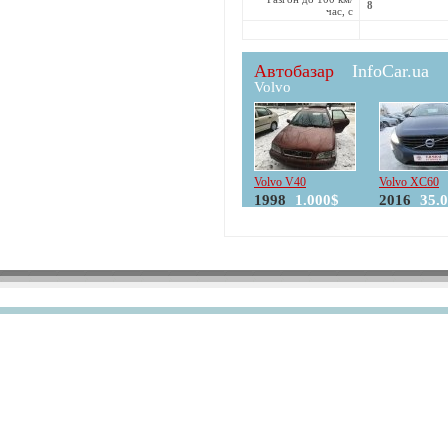
8
час, с
Автобазар
InfoCar.ua
Volvo
Volvo V40
Volvo XC60
1998
1.000$
2016
35.