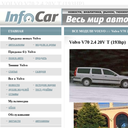
VOLVO V70 2.4 20V T (193HP)
ГЛАВНАЯ
ВСЕ МОДЕЛИ VOLVO
: : Volvo V70 
Продажа новых Volvo
Volvo V70 2.4 20V T (193hp)
»
автосалоны
»
модели и цены
Продажа б/у Volvo
»
поиск авто
»
продать
Тюнинг Volvo
»
статьи
»
галерея
Все о Volvo
»
новости
»
история марки
»
архив моделей
»
тест-драйвы
»
отзывы
Мультимедиа
»
обои
Обслуживание
»
запчасти
»
автошины