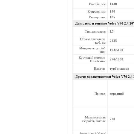
Высота, мм
1430
Клиренс, мм
140
Размер шин
185
Двигатель и топливо Volvo
V70 2.4 20
Тип двигателя
L5
Объем двигателя,
2435
куб. см
Мощность, л.с./об
193/5100
мин
Крутящий момент,
270/1800
Нм/об мин
Наддув:
турбонаддув
Другие характеристики Volvo
V70 2.4
Привод
передний
Максимальная
220
скорость, км/час
Разгон до 100 км/