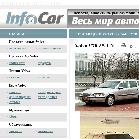
VOLVO V70 2.5 TDI
ГЛАВНАЯ
ВСЕ МОДЕЛИ VOLVO
: : Volvo V70 
Продажа новых Volvo
Volvo V70 2.5 TDI
»
автосалоны
»
модели и цены
Продажа б/у Volvo
»
поиск авто
»
продать
Тюнинг Volvo
»
статьи
»
галерея
Все о Volvo
»
новости
»
история марки
»
архив моделей
»
тест-драйвы
»
отзывы
Мультимедиа
»
обои
Обслуживание
»
запчасти
»
автошины