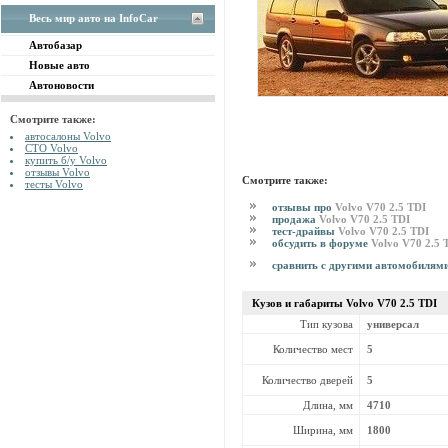
Весь мир авто на InfoCar
Автобазар
Новые авто
Автоновости
Смотрите также:
автосалоны Volvo
СТО Volvo
купить б/у Volvo
отзывы Volvo
Смотрите также:
тесты Volvo
отзывы про
Volvo V70 2.5 TDI
продажа
Volvo V70 2.5 TDI
тест-драйвы
Volvo V70 2.5 TDI
обсудить в форуме
Volvo V70 2.5 
сравнить с другими автомобилям
Кузов и габариты Volvo
V70 2.5 TDI
Тип кузова
универсал
Количество мест
5
Количество дверей
5
Длина, мм
4710
Ширина, мм
1800