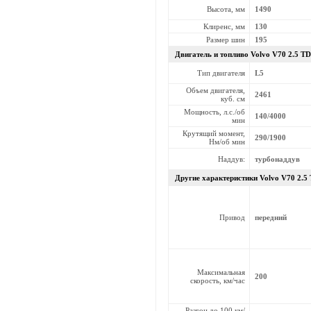
Высота, мм
1490
Клиренс, мм
130
Размер шин
195
Двигатель и топливо Volvo
V70 2.5 TD
Тип двигателя
L5
Объем двигателя,
2461
куб. см
Мощность, л.с./об
140/4000
мин
Крутящий момент,
290/1900
Нм/об мин
Наддув:
турбонаддув
Другие характеристики Volvo
V70 2.5
Привод
передний
Максимальная
200
скорость, км/час
Разгон до 100 км/