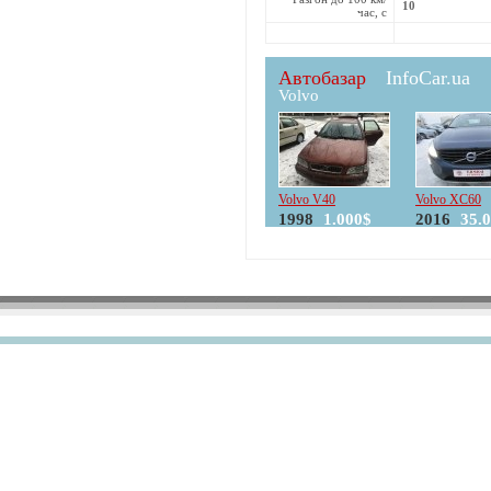
10
час, с
Автобазар
InfoCar.ua
Volvo
Volvo V40
Volvo XC60
1998
1.000$
2016
35.